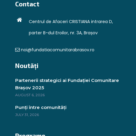
Contact
Centrul de Afaceri CRISTIANA intrarea D,
parter B-dul Eroilor, nr. 3A, Brașov
noi@fundatiacomunitarabrasov.ro
Noutăți
Partenerii strategici ai Fundației Comunitare
Brașov 2025
AUGUST 6, 2026
Punți între comunități
JULY 31, 2026
Programe