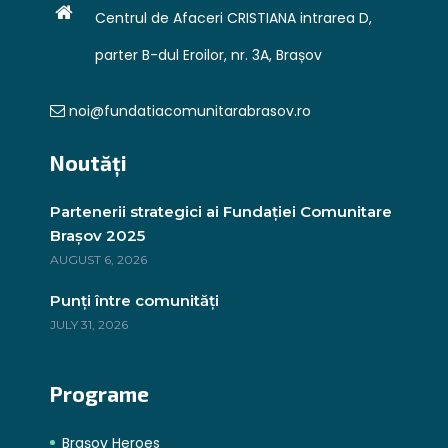
Centrul de Afaceri CRISTIANA intrarea D,
parter B-dul Eroilor, nr. 3A, Brașov
noi@fundatiacomunitarabrasov.ro
Noutăți
Partenerii strategici ai Fundației Comunitare
Brașov 2025
AUGUST 6, 2026
Punți între comunități
JULY 31, 2026
Programe
Brașov Heroes