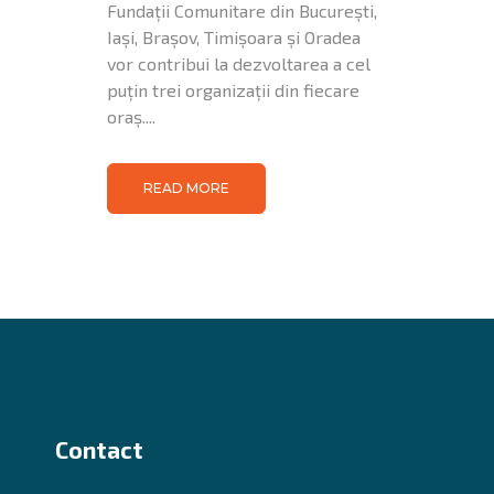
Fundații Comunitare din București,
Iași, Brașov, Timișoara și Oradea
vor contribui la dezvoltarea a cel
puțin trei organizații din fiecare
oraș....
READ MORE
Contact