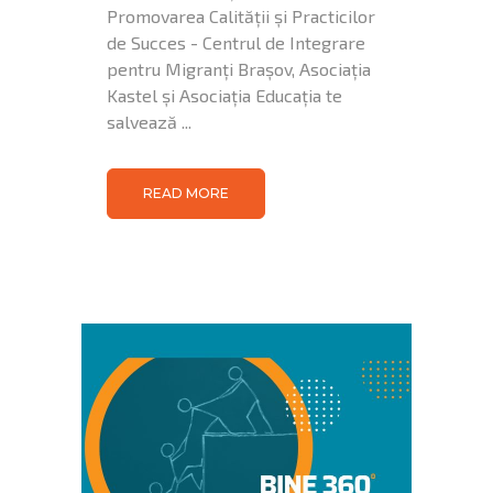
Promovarea Calității și Practicilor
de Succes - Centrul de Integrare
pentru Migranți Brașov, Asociația
Kastel și Asociația Educația te
salvează ...
READ MORE