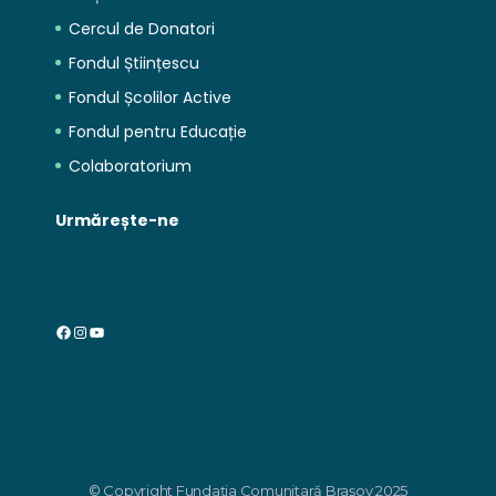
Cercul de Donatori
Fondul Științescu
Fondul Școlilor Active
Fondul pentru Educație
Colaboratorium
Urmărește-ne
Facebook
Instagram
YouTube
© Copyright Fundația Comunitară Brașov 2025