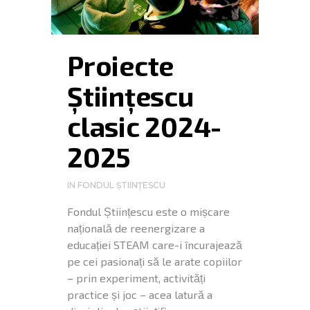
Proiecte
Științescu
clasic 2024-
2025
IN
FONDUL ȘTIINȚESCU
Fondul Științescu este o mișcare
națională de reenergizare a
educației STEAM care-i încurajează
pe cei pasionați să le arate copiilor
– prin experiment, activități
practice și joc – acea latură a