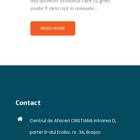
disciplinelor științifice care cu greu
poate fi descrisă în manuale....
READ MORE
Contact
Centrul de Afaceri CRISTIANA intrarea D,
parter B-dul Eroilor, nr. 3A, Brașov