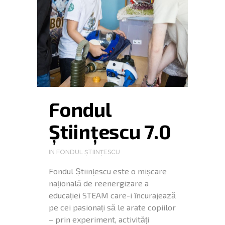
Fondul
Științescu 7.0
IN
FONDUL ȘTIINȚESCU
Fondul Științescu este o mișcare
națională de reenergizare a
educației STEAM care-i încurajează
pe cei pasionați să le arate copiilor
– prin experiment, activități