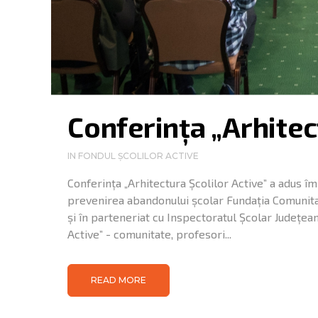
Conferința „Arhitec
IN
FONDUL ȘCOLILOR ACTIVE
Conferința „Arhitectura Școlilor Active” a adus îm
prevenirea abandonului școlar Fundația Comunitar
și în parteneriat cu Inspectoratul Școlar Județean
Active” - comunitate, profesori...
READ MORE