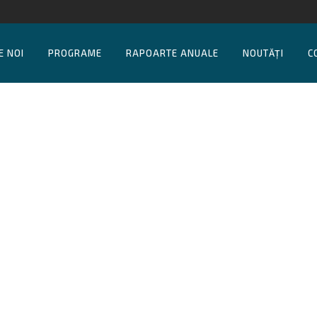
E NOI
PROGRAME
RAPOARTE ANUALE
NOUTĂȚI
C
dul Școlilor Active