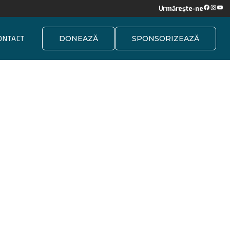
Urmărește-ne
Faceboo
Instag
YouT
DONEAZĂ
SPONSORIZEAZĂ
ONTACT
 Tag