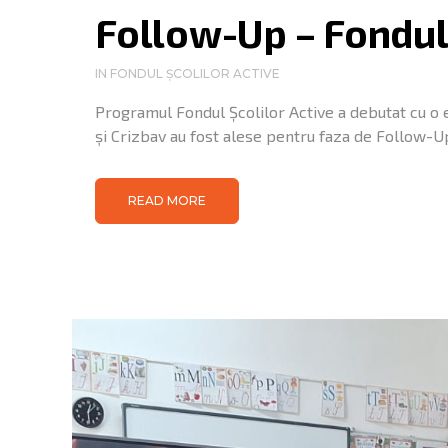
Follow-Up – Fondul 
IN
FONDUL ȘCOLILOR ACTIVE
Programul Fondul Școlilor Active a debutat cu o e
și Crizbav au fost alese pentru faza de Follow-Up,
READ MORE